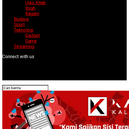
Ulas Kitab
Ibrah
Ragam
Budaya
Sport
Teknologi
Gadget
Game
Streaming
Connect with us