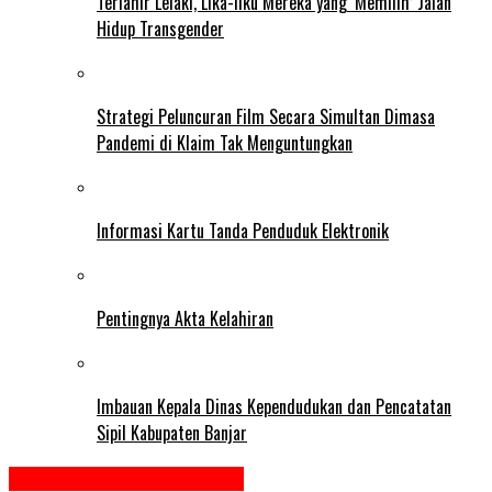
Terlahir Lelaki, Lika-liku Mereka yang ‘Memilih’ Jalan
Hidup Transgender
Strategi Peluncuran Film Secara Simultan Dimasa
Pandemi di Klaim Tak Menguntungkan
Informasi Kartu Tanda Penduduk Elektronik
Pentingnya Akta Kelahiran
Imbauan Kepala Dinas Kependudukan dan Pencatatan
Sipil Kabupaten Banjar
PLN UIP3B KALIMANTAN