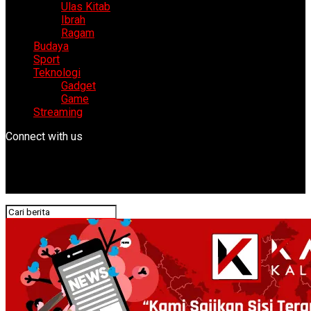
Ulas Kitab
Ibrah
Ragam
Budaya
Sport
Teknologi
Gadget
Game
Streaming
Connect with us