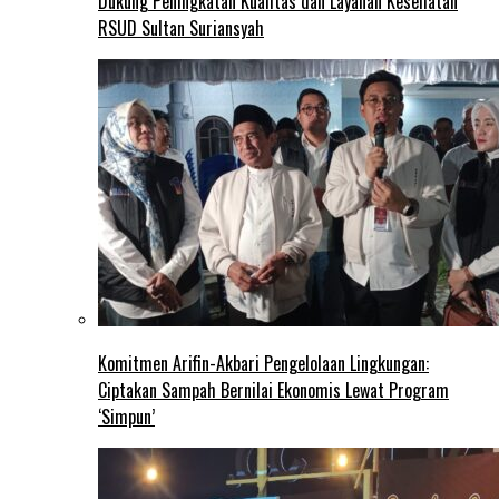
Dukung Peningkatan Kualitas dan Layanan Kesehatan
RSUD Sultan Suriansyah
Komitmen Arifin-Akbari Pengelolaan Lingkungan:
Ciptakan Sampah Bernilai Ekonomis Lewat Program
‘Simpun’