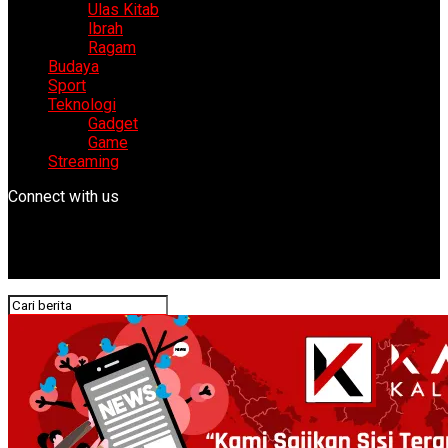
Ulas Kitab
Ibrah
Ragam
Budaya
Sport
Teknologi
Gadget
Game
Streaming
Connect with us