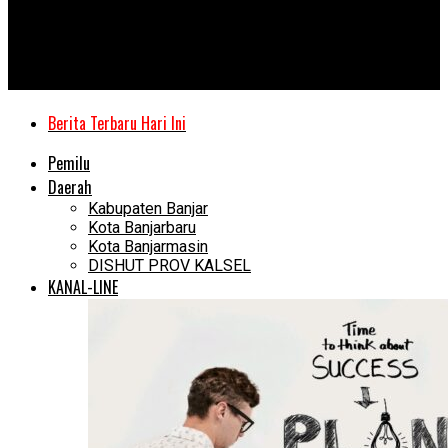
Kanal Kalimantan
Patroli Polres Lamandau Menyasar Losmen dan Penginapan di
Malam Ramadhan
Berita Terbaru Hari Ini
Pemilu
Daerah
Kabupaten Banjar
Kota Banjarbaru
Kota Banjarmasin
DISHUT PROV KALSEL
KANAL-LINE