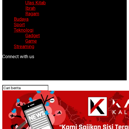
Ulas Kitab
Ibrah
Ragam
Budaya
Sport
Teknologi
Gadget
Game
Streaming
Connect with us