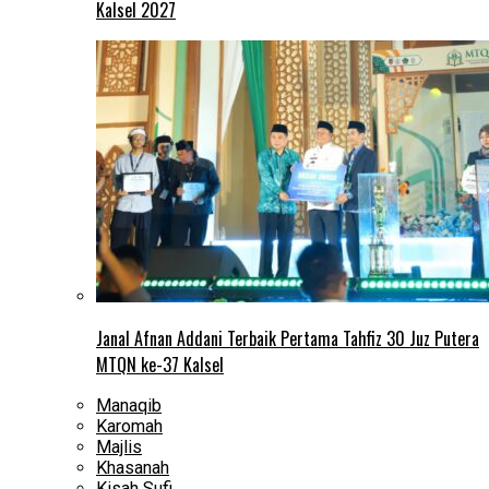
Kalsel 2027
Janal Afnan Addani Terbaik Pertama Tahfiz 30 Juz Putera
MTQN ke-37 Kalsel
Manaqib
Karomah
Majlis
Khasanah
Kisah Sufi