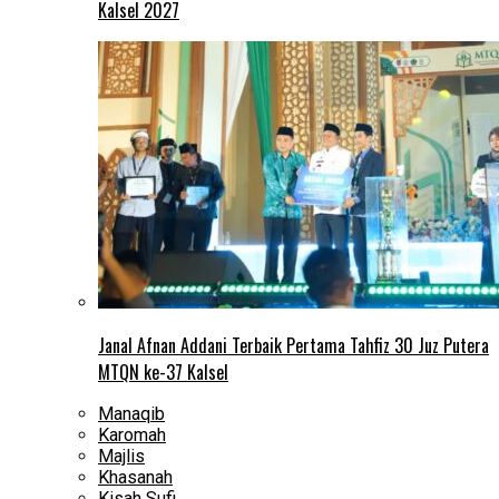
Kalsel 2027
Janal Afnan Addani Terbaik Pertama Tahfiz 30 Juz Putera
MTQN ke-37 Kalsel
Manaqib
Karomah
Majlis
Khasanah
Kisah Sufi