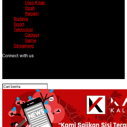
Ulas Kitab
Ibrah
Ragam
Budaya
Sport
Teknologi
Gadget
Game
Streaming
Connect with us