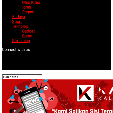
Ulas Kitab
Ibrah
Ragam
Budaya
Sport
Teknologi
Gadget
Game
Streaming
Connect with us