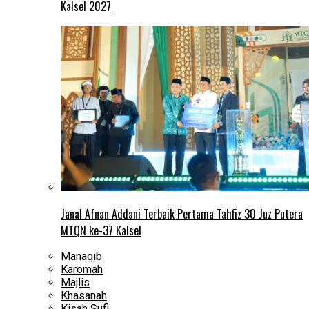
Kalsel 2027
Janal Afnan Addani Terbaik Pertama Tahfiz 30 Juz Putera
MTQN ke-37 Kalsel
Manaqib
Karomah
Majlis
Khasanah
Kisah Sufi