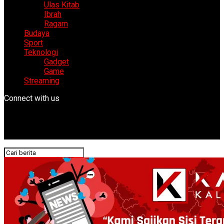
Ulas Kitab
Ibrah
Ragam
Budaya
Sport
Teknologi
Gadget
Game
Streaming
Connect with us