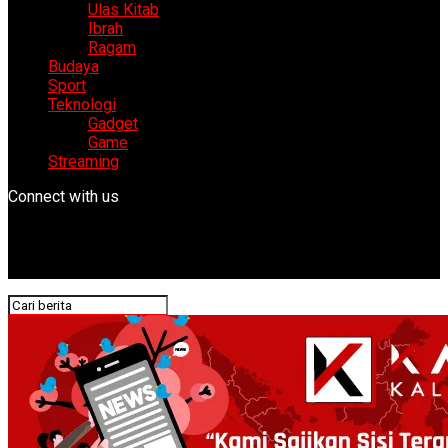
Ulas Kitab
Ibrah
Ragam
Budaya
Sport
Teknologi
Gadget
Game
Streaming
Connect with us