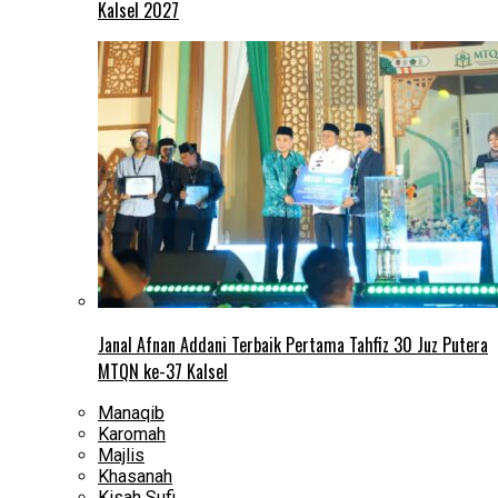
Kalsel 2027
Janal Afnan Addani Terbaik Pertama Tahfiz 30 Juz Putera
MTQN ke-37 Kalsel
Manaqib
Karomah
Majlis
Khasanah
Kisah Sufi