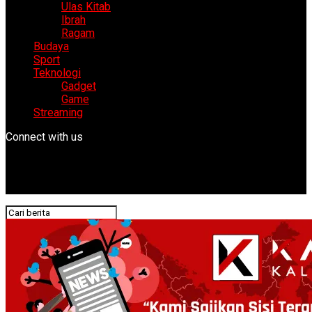
Ulas Kitab
Ibrah
Ragam
Budaya
Sport
Teknologi
Gadget
Game
Streaming
Connect with us