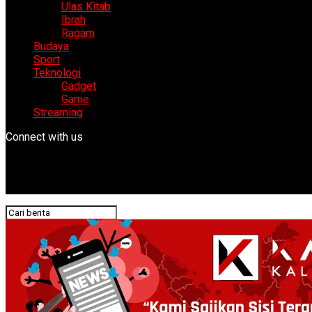
Ulas Kitab
Ibrah
Ragam
Budaya
Sport
Teknologi
Gadget
Game
Streaming
Connect with us