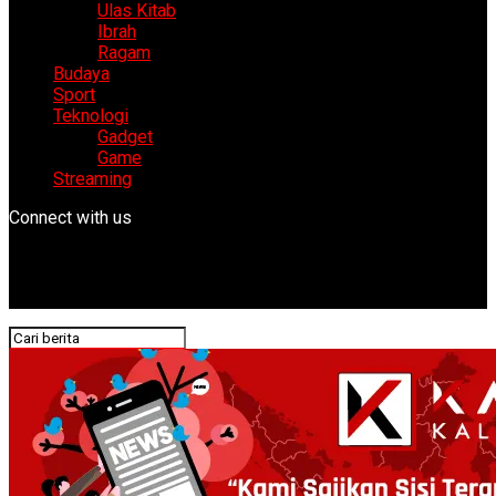
Ulas Kitab
Ibrah
Ragam
Budaya
Sport
Teknologi
Gadget
Game
Streaming
Connect with us