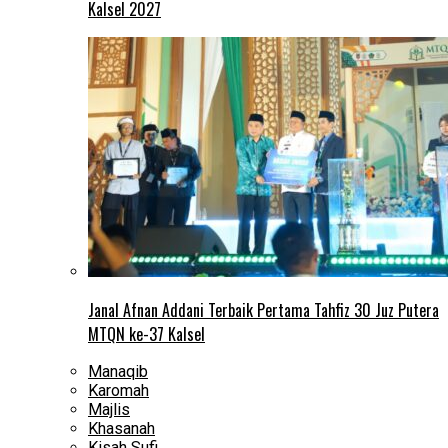
Kalsel 2027
Janal Afnan Addani Terbaik Pertama Tahfiz 30 Juz Putera
MTQN ke-37 Kalsel
Manaqib
Karomah
Majlis
Khasanah
Kisah Sufi