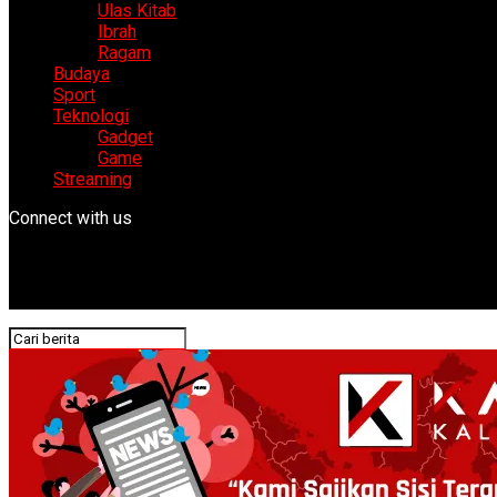
Ulas Kitab
Ibrah
Ragam
Budaya
Sport
Teknologi
Gadget
Game
Streaming
Connect with us