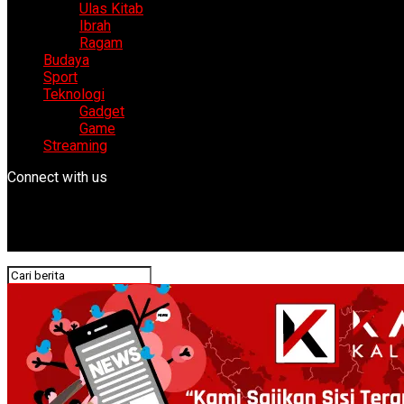
Ulas Kitab
Ibrah
Ragam
Budaya
Sport
Teknologi
Gadget
Game
Streaming
Connect with us