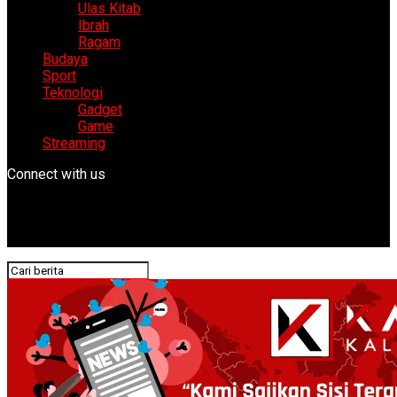
Ulas Kitab
Ibrah
Ragam
Budaya
Sport
Teknologi
Gadget
Game
Streaming
Connect with us