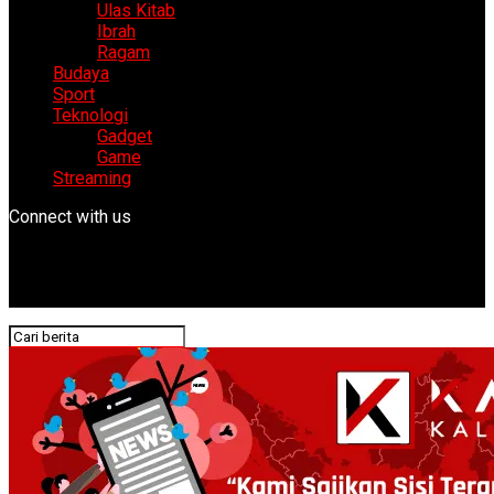
Ulas Kitab
Ibrah
Ragam
Budaya
Sport
Teknologi
Gadget
Game
Streaming
Connect with us