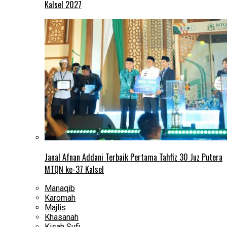
Kalsel 2027
Janal Afnan Addani Terbaik Pertama Tahfiz 30 Juz Putera
MTQN ke-37 Kalsel
Manaqib
Karomah
Majlis
Khasanah
Kisah Sufi