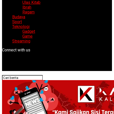
Ulas Kitab
Ibrah
Ragam
Budaya
Sport
Teknologi
Gadget
Game
Streaming
Connect with us