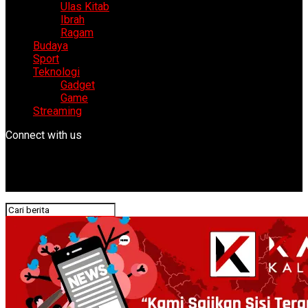
Ulas Kitab
Ibrah
Ragam
Budaya
Sport
Teknologi
Gadget
Game
Streaming
Connect with us