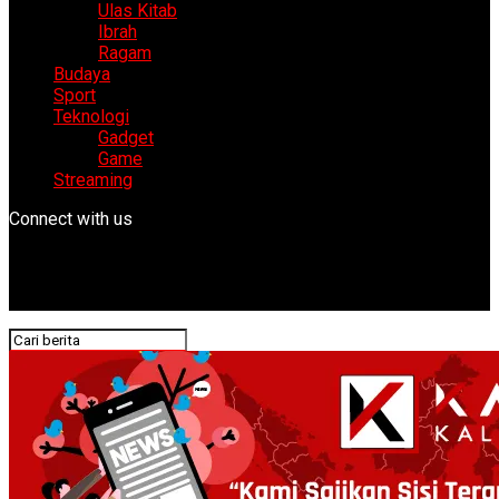
Ulas Kitab
Ibrah
Ragam
Budaya
Sport
Teknologi
Gadget
Game
Streaming
Connect with us