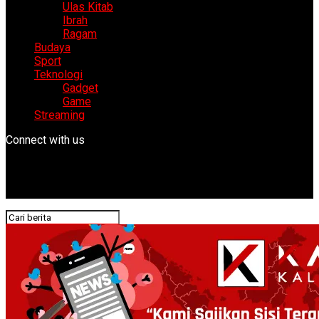
Ulas Kitab
Ibrah
Ragam
Budaya
Sport
Teknologi
Gadget
Game
Streaming
Connect with us