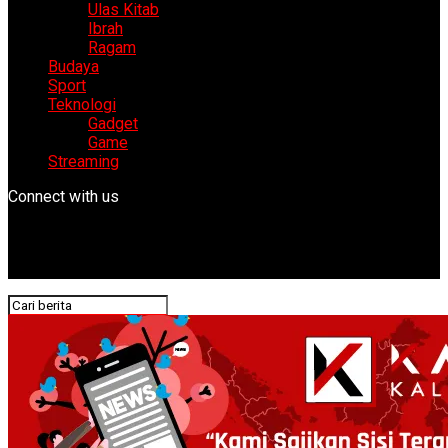
Ulas Kitab
Ibrah
Ragam
Budaya
Sport
Teknologi
Gadget
Game
Streaming
Connect with us