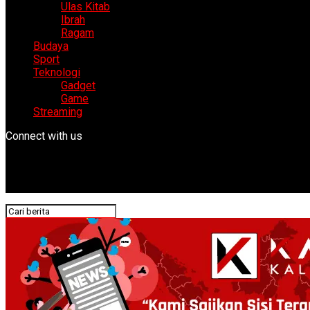
Ulas Kitab
Ibrah
Ragam
Budaya
Sport
Teknologi
Gadget
Game
Streaming
Connect with us