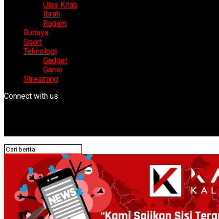
Ulas Kitab
Ibrah
Ragam
Budaya
Sport
Teknologi
Gadget
Game
Streaming
Connect with us