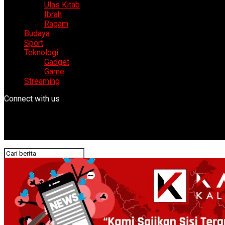
Ulas Kitab
Ibrah
Ragam
Budaya
Sport
Teknologi
Gadget
Game
Streaming
Connect with us