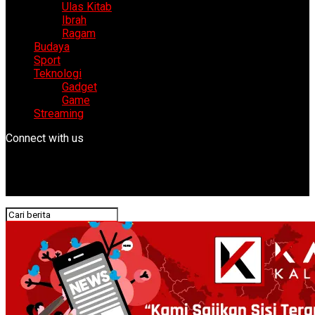
Ulas Kitab
Ibrah
Ragam
Budaya
Sport
Teknologi
Gadget
Game
Streaming
Connect with us