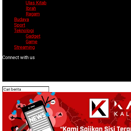
Ulas Kitab
Ibrah
Ragam
Budaya
Sport
Teknologi
Gadget
Game
Streaming
Connect with us