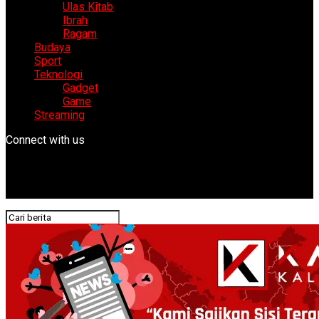
Ulas Kitab
Ibrah
Ragam
Budaya
Sport
Teknologi
Gadget
Game
Streaming
Connect with us