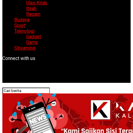
Ulas Kitab
Ibrah
Ragam
Budaya
Sport
Teknologi
Gadget
Game
Streaming
Connect with us