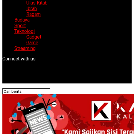
Ulas Kitab
Ibrah
Ragam
Budaya
Sport
Teknologi
Gadget
Game
Streaming
Connect with us