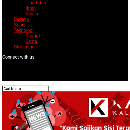
Ulas Kitab
Ibrah
Ragam
Budaya
Sport
Teknologi
Gadget
Game
Streaming
Connect with us