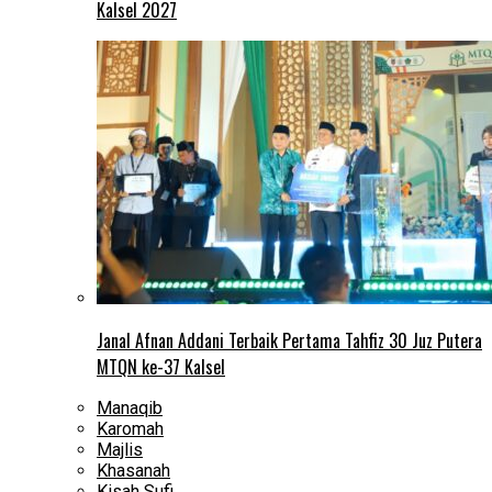
Kalsel 2027
Janal Afnan Addani Terbaik Pertama Tahfiz 30 Juz Putera
MTQN ke-37 Kalsel
Manaqib
Karomah
Majlis
Khasanah
Kisah Sufi