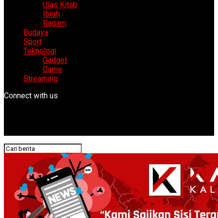
Ulas Kitab
Ibrah
Ragam
Budaya
Sport
Teknologi
Gadget
Game
Streaming
Connect with us