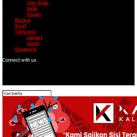
Ulas Kitab
Ibrah
Ragam
Budaya
Sport
Teknologi
Gadget
Game
Streaming
Connect with us