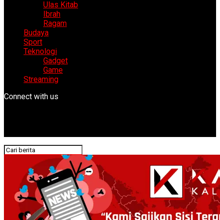
Ulas Kitab
Ibrah
Ragam
Budaya
Sport
Teknologi
Gadget
Game
Streaming
Connect with us