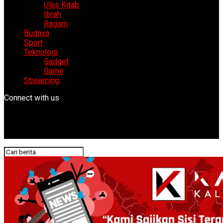
Ulas Kitab
Ibrah
Ragam
Budaya
Sport
Teknologi
Gadget
Game
Streaming
Connect with us