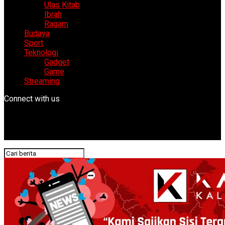
Ulas Kitab
Ibrah
Ragam
Budaya
Sport
Teknologi
Gadget
Game
Streaming
Connect with us