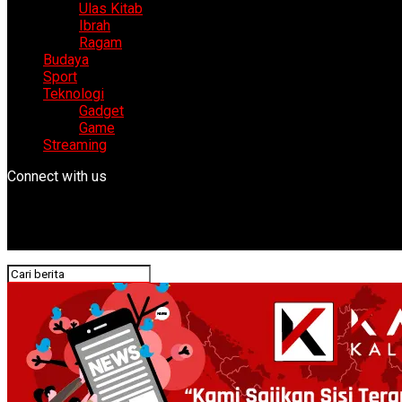
Ulas Kitab
Ibrah
Ragam
Budaya
Sport
Teknologi
Gadget
Game
Streaming
Connect with us