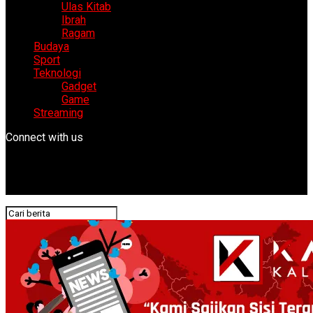
Ulas Kitab
Ibrah
Ragam
Budaya
Sport
Teknologi
Gadget
Game
Streaming
Connect with us