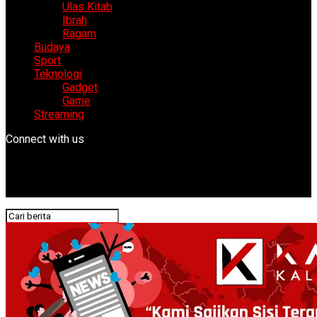
Ulas Kitab
Ibrah
Ragam
Budaya
Sport
Teknologi
Gadget
Game
Streaming
Connect with us