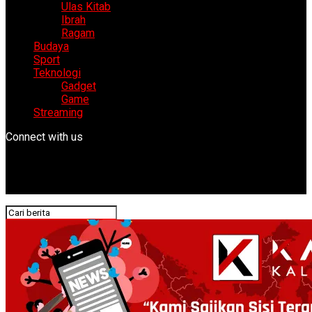
Ulas Kitab
Ibrah
Ragam
Budaya
Sport
Teknologi
Gadget
Game
Streaming
Connect with us