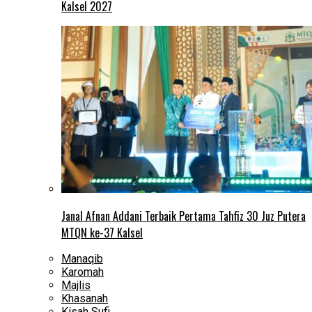
Kalsel 2027
Janal Afnan Addani Terbaik Pertama Tahfiz 30 Juz Putera
MTQN ke-37 Kalsel
Manaqib
Karomah
Majlis
Khasanah
Kisah Sufi