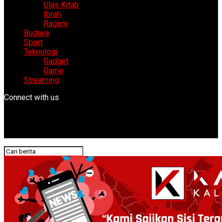
Ulas Kitab
Ibrah
Ragam
Budaya
Sport
Teknologi
Gadget
Game
Streaming
Connect with us