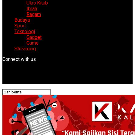
Ulas Kitab
Ibrah
Ragam
Budaya
Sport
Teknologi
Gadget
Game
Streaming
Connect with us