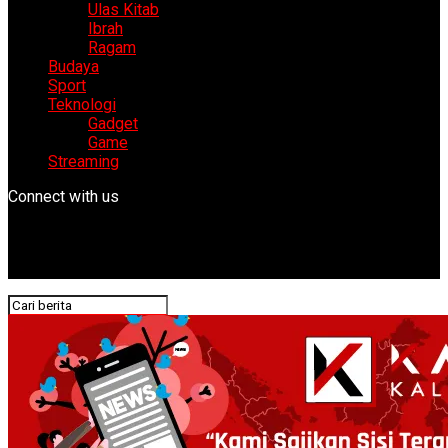
Ulas Kitab
Ibrah
Ragam
Budaya
Sport
Teknologi
Gadget
Game
Streaming
Connect with us