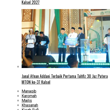
Kalsel 2027
Janal Afnan Addani Terbaik Pertama Tahfiz 30 Juz Putera
MTQN ke-37 Kalsel
Manaqib
Karomah
Majlis
Khasanah
Kisah Sufi