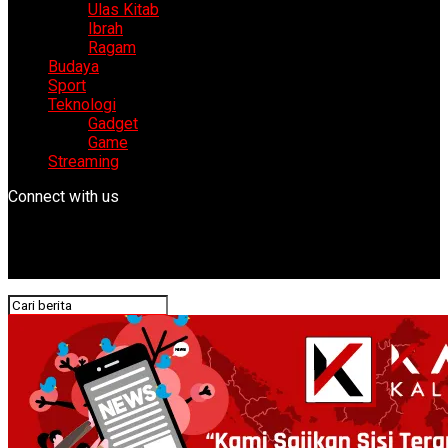
Ulas Kitab
Ibrah
Ragam
Budaya
Sport
Teknologi
Gadget
Game
Streaming
Connect with us