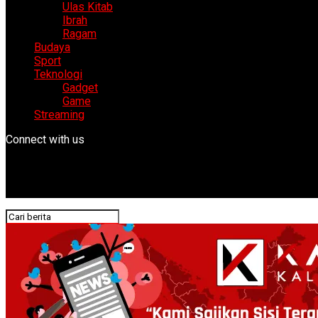
Ulas Kitab
Ibrah
Ragam
Budaya
Sport
Teknologi
Gadget
Game
Streaming
Connect with us