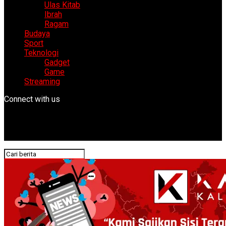
Ulas Kitab
Ibrah
Ragam
Budaya
Sport
Teknologi
Gadget
Game
Streaming
Connect with us