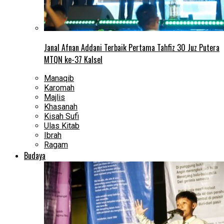
Janal Afnan Addani Terbaik Pertama Tahfiz 30 Juz Putera
MTQN ke-37 Kalsel
Manaqib
Karomah
Majlis
Khasanah
Kisah Sufi
Ulas Kitab
Ibrah
Ragam
Budaya