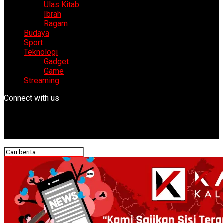
Ulas Kitab
Ibrah
Ragam
Budaya
Sport
Teknologi
Gadget
Game
Streaming
Connect with us