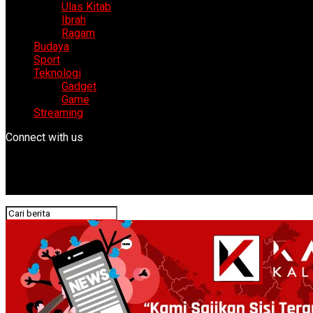
Ulas Kitab
Ibrah
Ragam
Budaya
Sport
Teknologi
Gadget
Game
Streaming
Connect with us