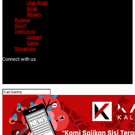
Ulas Kitab
Ibrah
Ragam
Budaya
Sport
Teknologi
Gadget
Game
Streaming
Connect with us