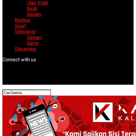
Ulas Kitab
Ibrah
Ragam
Budaya
Sport
Teknologi
Gadget
Game
Streaming
Connect with us