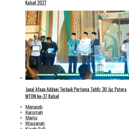
Kalsel 2027
Janal Afnan Addani Terbaik Pertama Tahfiz 30 Juz Putera
MTQN ke-37 Kalsel
Manaqib
Karomah
Majlis
Khasanah
Kisah Sufi