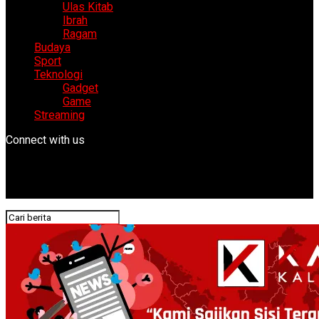
Ulas Kitab
Ibrah
Ragam
Budaya
Sport
Teknologi
Gadget
Game
Streaming
Connect with us